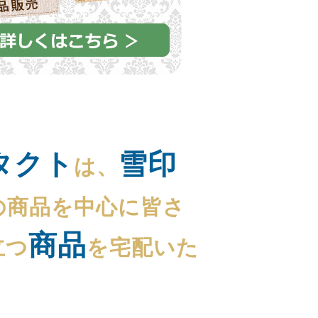
タクト
雪印
は、
の商品を中心に皆さ
商品
立つ
を宅配いた