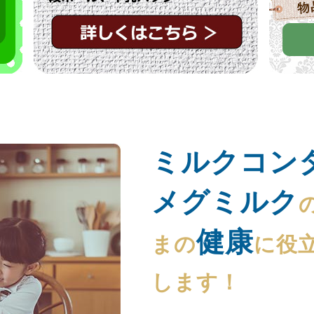
ミルクコン
メグミルク
健康
まの
に役
します！