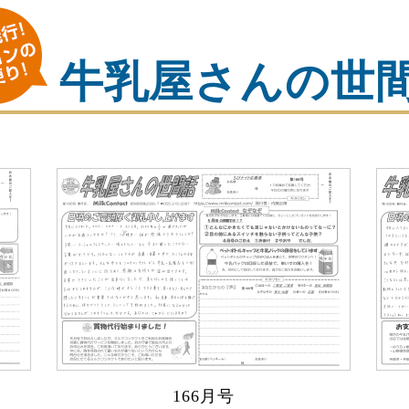
牛乳屋さんの世
166月号